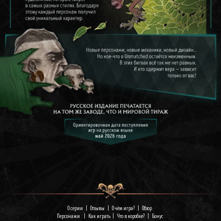
О серии
|
Отзывы
|
О чём игра?
|
Обзор
Персонажи
|
Как играть
|
Что в коробке?
|
Бонус