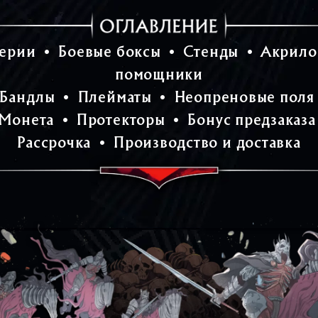
серии
•
Боевые боксы
•
Стенды
•
Акрило
помощники
Бандлы
•
Плейматы
•
Неопреновые поля
Монета
•
Протекторы
•
Бонус предзаказа
Рассрочка
•
Производство и доставка