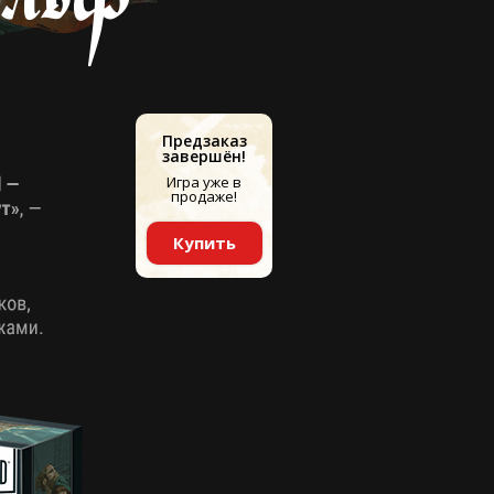
Предзаказ
завершён!
Игра уже в
продаже!
Купить